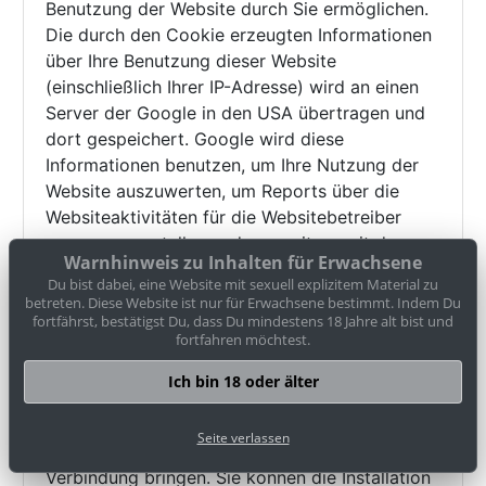
Benutzung der Website durch Sie ermöglichen.
Die durch den Cookie erzeugten Informationen
über Ihre Benutzung dieser Website
(einschließlich Ihrer IP-Adresse) wird an einen
Server der Google in den USA übertragen und
dort gespeichert. Google wird diese
Informationen benutzen, um Ihre Nutzung der
Website auszuwerten, um Reports über die
Websiteaktivitäten für die Websitebetreiber
zusammenzustellen und um weitere mit der
Warnhinweis zu Inhalten für Erwachsene
Websitenutzung und der Internetnutzung
Du bist dabei, eine Website mit sexuell explizitem Material zu
verbundene Dienstleistungen zu erbringen.
betreten. Diese Website ist nur für Erwachsene bestimmt. Indem Du
Auch wird Google diese Informationen
fortfährst, bestätigst Du, dass Du mindestens 18 Jahre alt bist und
fortfahren möchtest.
gegebenenfalls an Dritte übertragen, sofern
dies gesetzlich vorgeschrieben oder soweit
Ich bin 18 oder älter
Dritte diese Daten im Auftrag von Google
verarbeiten. Google wird in keinem Fall Ihre IP-
Seite verlassen
Adresse mit anderen Daten von Google in
Verbindung bringen. Sie können die Installation